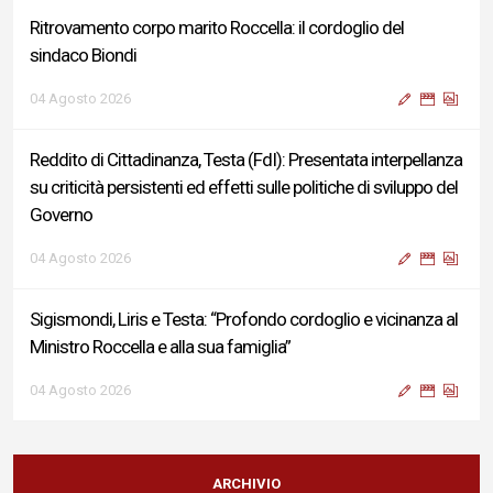
Ritrovamento corpo marito Roccella: il cordoglio del
sindaco Biondi
04 Agosto 2026
Reddito di Cittadinanza, Testa (FdI): Presentata interpellanza
su criticità persistenti ed effetti sulle politiche di sviluppo del
Governo
04 Agosto 2026
Sigismondi, Liris e Testa: “Profondo cordoglio e vicinanza al
Ministro Roccella e alla sua famiglia”
04 Agosto 2026
Terminal bus "Lorenzo Natali": modifiche temporanee alla
viabilità per il completamento dei lavori di riqualificazione
ARCHIVIO