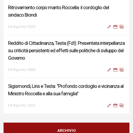
Ritrovamento corpo marito Roccella: il cordoglio del
sindaco Biondi
04 Agosto 2026
Reddito di Cittadinanza, Testa (FdI): Presentata interpellanza
su criticità persistenti ed effetti sulle politiche di sviluppo del
Governo
04 Agosto 2026
Sigismondi, Liris e Testa: “Profondo cordoglio e vicinanza al
Ministro Roccella e alla sua famiglia”
04 Agosto 2026
Terminal bus "Lorenzo Natali": modifiche temporanee alla
viabilità per il completamento dei lavori di riqualificazione
ARCHIVIO