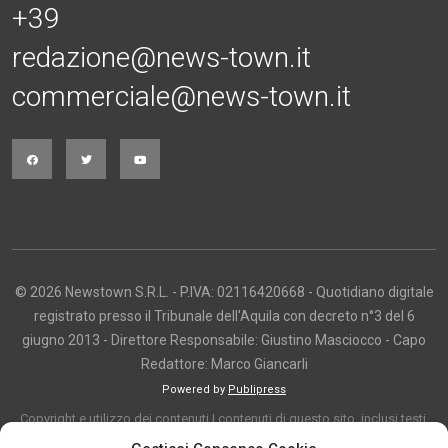
+39
redazione@news-town.it
commerciale@news-town.it
© 2026 Newstown S.R.L. - P.IVA: 02116420668 - Quotidiano digitale
registrato presso il Tribunale dell'Aquila con decreto n°3 del 6
giugno 2013 - Direttore Responsabile: Giustino Masciocco - Capo
Redattore: Marco Giancarli
Powered by
Publipress
Copyright e utilizzo dei contenuti I contenuti di questo sito, inclusi testi,
articoli, immagini, fotografie, video e grafica, sono protetti da copyright e