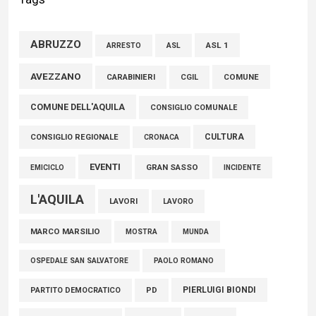
conti solidi che consentono di effettuare nuovi interventi di
crescita del territorio”
ABRUZZO
ASL 1
ASL
ARRESTO
01 Agosto 2026
AVEZZANO
COMUNE
CARABINIERI
CGIL
FISCO, TESTA (FDI): COMPLETAMENTO RIFORMA E’
COMUNE DELL'AQUILA
TRAGUARDO STORICO
CONSIGLIO COMUNALE
05 Agosto 2026
CULTURA
CONSIGLIO REGIONALE
CRONACA
EVENTI
GRAN SASSO
EMICICLO
INCIDENTE
L'AQUILA
LAVORI
LAVORO
MARCO MARSILIO
MOSTRA
MUNDA
PAOLO ROMANO
OSPEDALE SAN SALVATORE
PIERLUIGI BIONDI
PARTITO DEMOCRATICO
PD