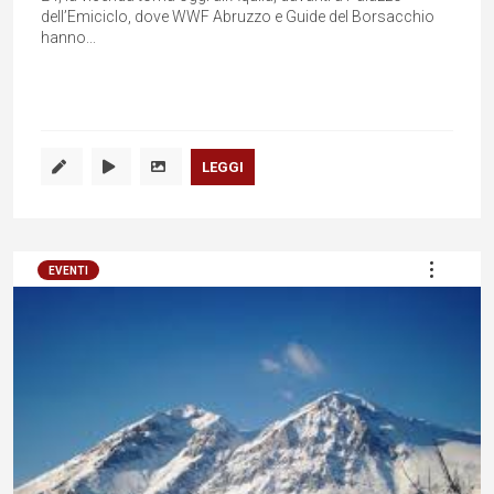
dell’Emiciclo, dove WWF Abruzzo e Guide del Borsacchio
hanno...
LEGGI
EVENTI