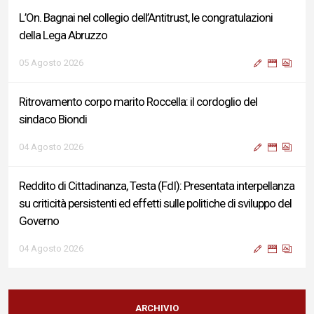
L’On. Bagnai nel collegio dell’Antitrust, le congratulazioni
della Lega Abruzzo
05 Agosto 2026
Ritrovamento corpo marito Roccella: il cordoglio del
sindaco Biondi
04 Agosto 2026
Reddito di Cittadinanza, Testa (FdI): Presentata interpellanza
su criticità persistenti ed effetti sulle politiche di sviluppo del
Governo
04 Agosto 2026
Sigismondi, Liris e Testa: “Profondo cordoglio e vicinanza al
Ministro Roccella e alla sua famiglia”
ARCHIVIO