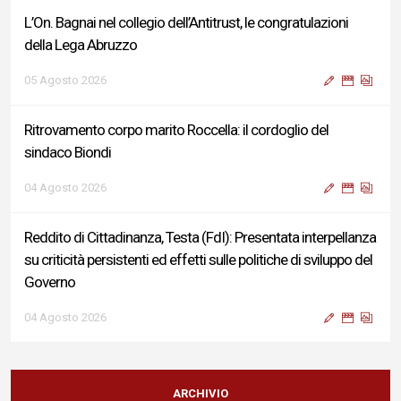
L’On. Bagnai nel collegio dell’Antitrust, le congratulazioni
della Lega Abruzzo
05 Agosto 2026
Ritrovamento corpo marito Roccella: il cordoglio del
sindaco Biondi
04 Agosto 2026
Reddito di Cittadinanza, Testa (FdI): Presentata interpellanza
su criticità persistenti ed effetti sulle politiche di sviluppo del
Governo
04 Agosto 2026
Sigismondi, Liris e Testa: “Profondo cordoglio e vicinanza al
Ministro Roccella e alla sua famiglia”
ARCHIVIO