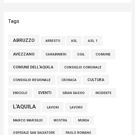
02 Agosto 2026
Bilancio Comune dell’Aquila, Cappetti (FI): “Bilanci in ordine e
Tags
conti solidi che consentono di effettuare nuovi interventi di
crescita del territorio”
ABRUZZO
ASL 1
ASL
ARRESTO
01 Agosto 2026
AVEZZANO
COMUNE
CARABINIERI
CGIL
FISCO, TESTA (FDI): COMPLETAMENTO RIFORMA E’
COMUNE DELL'AQUILA
TRAGUARDO STORICO
CONSIGLIO COMUNALE
05 Agosto 2026
CULTURA
CONSIGLIO REGIONALE
CRONACA
EVENTI
GRAN SASSO
EMICICLO
INCIDENTE
L'AQUILA
LAVORI
LAVORO
MARCO MARSILIO
MOSTRA
MUNDA
PAOLO ROMANO
OSPEDALE SAN SALVATORE