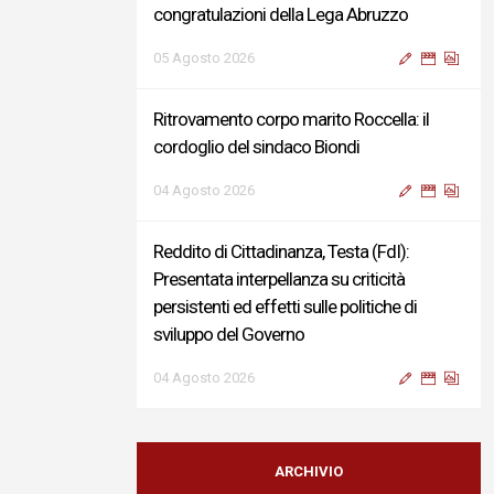
congratulazioni della Lega Abruzzo
05 Agosto 2026
Ritrovamento corpo marito Roccella: il
cordoglio del sindaco Biondi
04 Agosto 2026
Reddito di Cittadinanza, Testa (FdI):
Presentata interpellanza su criticità
persistenti ed effetti sulle politiche di
sviluppo del Governo
04 Agosto 2026
Sigismondi, Liris e Testa: “Profondo
cordoglio e vicinanza al Ministro Roccella e
ARCHIVIO