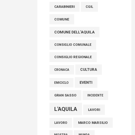
raccoglimento in Consiglio regionale per
CARABINIERI
CGIL
onorare il sacrificio dei nostri connazionali
tra cui molti abruzzesi"
COMUNE
06 Agosto 2026
COMUNE DELL'AQUILA
CONSIGLIO COMUNALE
CONSIGLIO REGIONALE
CULTURA
CRONACA
EVENTI
EMICICLO
GRAN SASSO
INCIDENTE
L'AQUILA
LAVORI
MARCO MARSILIO
LAVORO
MOSTRA
MUNDA