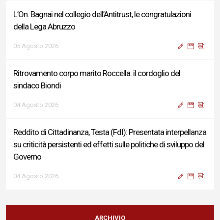
L’On. Bagnai nel collegio dell’Antitrust, le congratulazioni
della Lega Abruzzo
05 Agosto 2026
Ritrovamento corpo marito Roccella: il cordoglio del
sindaco Biondi
04 Agosto 2026
Reddito di Cittadinanza, Testa (FdI): Presentata interpellanza
su criticità persistenti ed effetti sulle politiche di sviluppo del
Governo
04 Agosto 2026
Sigismondi, Liris e Testa: “Profondo cordoglio e vicinanza al
Ministro Roccella e alla sua famiglia”
ARCHIVIO