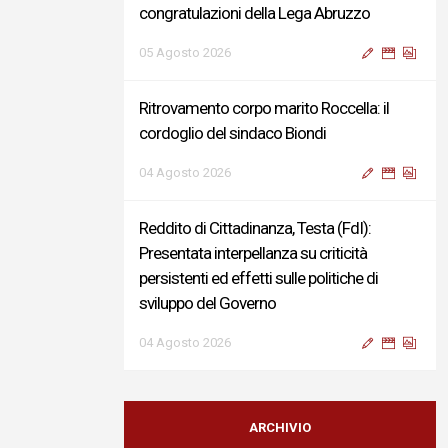
congratulazioni della Lega Abruzzo
05 Agosto 2026
Ritrovamento corpo marito Roccella: il
cordoglio del sindaco Biondi
04 Agosto 2026
Reddito di Cittadinanza, Testa (FdI):
Presentata interpellanza su criticità
persistenti ed effetti sulle politiche di
sviluppo del Governo
04 Agosto 2026
Sigismondi, Liris e Testa: “Profondo
cordoglio e vicinanza al Ministro Roccella e
ARCHIVIO