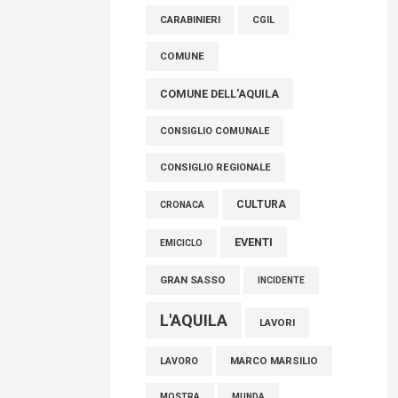
raccoglimento in Consiglio regionale per
CARABINIERI
CGIL
onorare il sacrificio dei nostri connazionali
tra cui molti abruzzesi"
COMUNE
06 Agosto 2026
COMUNE DELL'AQUILA
CONSIGLIO COMUNALE
CONSIGLIO REGIONALE
CULTURA
CRONACA
EVENTI
EMICICLO
GRAN SASSO
INCIDENTE
L'AQUILA
LAVORI
MARCO MARSILIO
LAVORO
MOSTRA
MUNDA