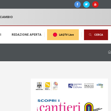
I CAMBIO
I
REDAZIONE APERTA
LAQTV Live
CERCA