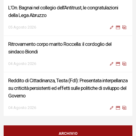
L’On. Bagnai nel collegio dell’Antitrust, le congratulazioni
della Lega Abruzzo
05 Agosto 2026
Ritrovamento corpo marito Roccella: il cordoglio del
sindaco Biondi
04 Agosto 2026
Reddito di Cittadinanza, Testa (FdI): Presentata interpellanza
su criticità persistenti ed effetti sulle politiche di sviluppo del
Governo
04 Agosto 2026
Sigismondi, Liris e Testa: “Profondo cordoglio e vicinanza al
Ministro Roccella e alla sua famiglia”
ARCHIVIO