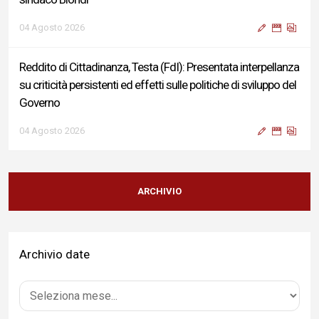
04 Agosto 2026
Reddito di Cittadinanza, Testa (FdI): Presentata interpellanza
su criticità persistenti ed effetti sulle politiche di sviluppo del
Governo
04 Agosto 2026
Sigismondi, Liris e Testa: “Profondo cordoglio e vicinanza al
Ministro Roccella e alla sua famiglia”
ARCHIVIO
04 Agosto 2026
Archivio date
Terminal bus "Lorenzo Natali": modifiche temporanee alla
viabilità per il completamento dei lavori di riqualificazione
04 Agosto 2026