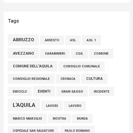
Liris: «Con Franco Mastri L’Aquila perde un medico di grande
competenza e un uomo che ha saputo mettersi al servizio
Tags
della comunità»
02 Agosto 2026
ABRUZZO
ASL 1
ASL
ARRESTO
Marcinelle, Verrecchia (FdI): "Un minuto di raccoglimento in
AVEZZANO
CARABINIERI
CGIL
COMUNE
Consiglio regionale per onorare il sacrificio dei nostri
COMUNE DELL'AQUILA
connazionali tra cui molti abruzzesi"
CONSIGLIO COMUNALE
06 Agosto 2026
CULTURA
CONSIGLIO REGIONALE
CRONACA
EVENTI
GRAN SASSO
EMICICLO
INCIDENTE
L'AQUILA
LAVORI
LAVORO
MARCO MARSILIO
MOSTRA
MUNDA
PAOLO ROMANO
OSPEDALE SAN SALVATORE