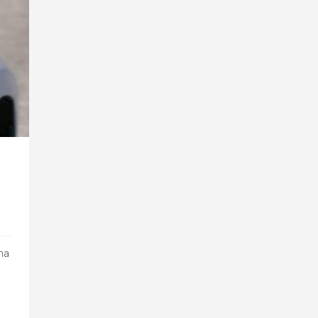
una
o