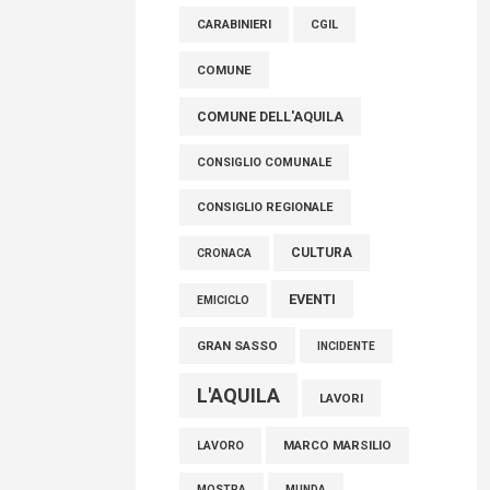
raccoglimento in Consiglio regionale per
CARABINIERI
CGIL
onorare il sacrificio dei nostri connazionali
tra cui molti abruzzesi"
COMUNE
06 Agosto 2026
COMUNE DELL'AQUILA
CONSIGLIO COMUNALE
CONSIGLIO REGIONALE
CULTURA
CRONACA
EVENTI
EMICICLO
GRAN SASSO
INCIDENTE
L'AQUILA
LAVORI
MARCO MARSILIO
LAVORO
MOSTRA
MUNDA