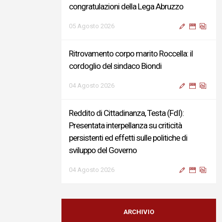
congratulazioni della Lega Abruzzo
05 Agosto 2026
Ritrovamento corpo marito Roccella: il
cordoglio del sindaco Biondi
04 Agosto 2026
Reddito di Cittadinanza, Testa (FdI):
Presentata interpellanza su criticità
persistenti ed effetti sulle politiche di
sviluppo del Governo
04 Agosto 2026
Sigismondi, Liris e Testa: “Profondo
cordoglio e vicinanza al Ministro Roccella e
ARCHIVIO