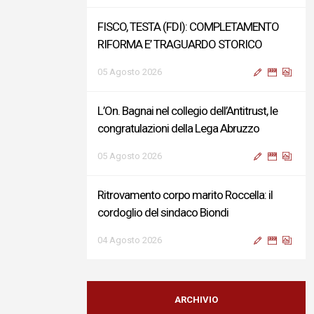
FISCO, TESTA (FDI): COMPLETAMENTO
RIFORMA E’ TRAGUARDO STORICO
05 Agosto 2026
L’On. Bagnai nel collegio dell’Antitrust, le
congratulazioni della Lega Abruzzo
05 Agosto 2026
Ritrovamento corpo marito Roccella: il
cordoglio del sindaco Biondi
04 Agosto 2026
Reddito di Cittadinanza, Testa (FdI):
Presentata interpellanza su criticità
ARCHIVIO