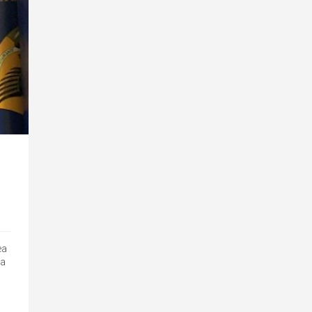
ea
ra