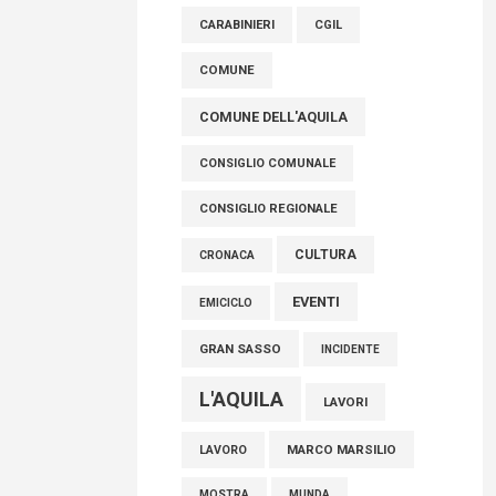
raccoglimento in Consiglio regionale per
CARABINIERI
CGIL
onorare il sacrificio dei nostri connazionali
tra cui molti abruzzesi"
COMUNE
06 Agosto 2026
COMUNE DELL'AQUILA
CONSIGLIO COMUNALE
CONSIGLIO REGIONALE
CULTURA
CRONACA
EVENTI
EMICICLO
GRAN SASSO
INCIDENTE
L'AQUILA
LAVORI
MARCO MARSILIO
LAVORO
MOSTRA
MUNDA