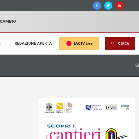
I CAMBIO
I
REDAZIONE APERTA
LAQTV Live
CERCA