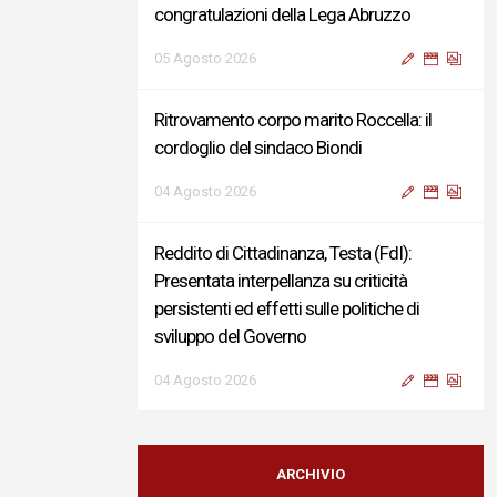
congratulazioni della Lega Abruzzo
05 Agosto 2026
Ritrovamento corpo marito Roccella: il
cordoglio del sindaco Biondi
04 Agosto 2026
Reddito di Cittadinanza, Testa (FdI):
Presentata interpellanza su criticità
persistenti ed effetti sulle politiche di
sviluppo del Governo
04 Agosto 2026
Sigismondi, Liris e Testa: “Profondo
cordoglio e vicinanza al Ministro Roccella e
ARCHIVIO