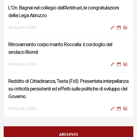
L’On. Bagnai nel collegio dell’Antitrust, le congratulazioni
della Lega Abruzzo
05 Agosto 2026
Ritrovamento corpo marito Roccella: il cordoglio del
sindaco Biondi
04 Agosto 2026
Reddito di Cittadinanza, Testa (FdI): Presentata interpellanza
su criticità persistenti ed effetti sulle politiche di sviluppo del
Governo
04 Agosto 2026
Sigismondi, Liris e Testa: “Profondo cordoglio e vicinanza al
Ministro Roccella e alla sua famiglia”
ARCHIVIO