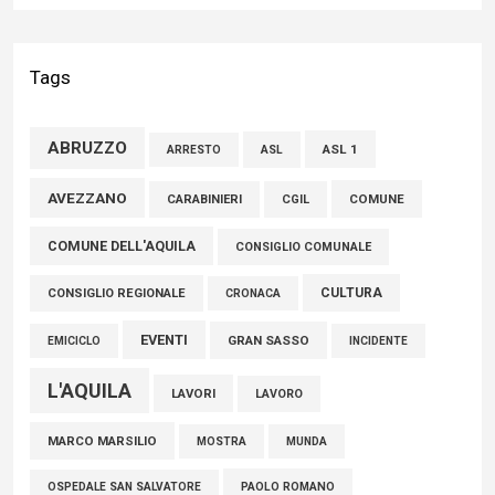
Liris: «Con Franco Mastri L’Aquila perde un medico di grande
competenza e un uomo che ha saputo mettersi al servizio
Tags
della comunità»
02 Agosto 2026
ABRUZZO
ASL 1
ASL
ARRESTO
Marcinelle, Verrecchia (FdI): "Un minuto di raccoglimento in
AVEZZANO
COMUNE
CARABINIERI
CGIL
Consiglio regionale per onorare il sacrificio dei nostri
COMUNE DELL'AQUILA
connazionali tra cui molti abruzzesi"
CONSIGLIO COMUNALE
06 Agosto 2026
CULTURA
CONSIGLIO REGIONALE
CRONACA
EVENTI
GRAN SASSO
EMICICLO
INCIDENTE
L'AQUILA
LAVORI
LAVORO
MARCO MARSILIO
MOSTRA
MUNDA
PAOLO ROMANO
OSPEDALE SAN SALVATORE