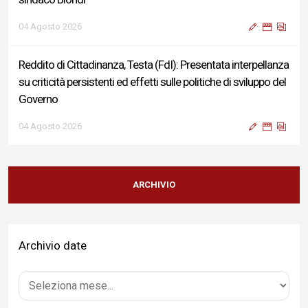
04 Agosto 2026
Reddito di Cittadinanza, Testa (FdI): Presentata interpellanza
su criticità persistenti ed effetti sulle politiche di sviluppo del
Governo
04 Agosto 2026
Sigismondi, Liris e Testa: “Profondo cordoglio e vicinanza al
Ministro Roccella e alla sua famiglia”
ARCHIVIO
04 Agosto 2026
Archivio date
Terminal bus "Lorenzo Natali": modifiche temporanee alla
viabilità per il completamento dei lavori di riqualificazione
04 Agosto 2026