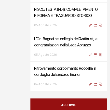
FISCO, TESTA (FDI): COMPLETAMENTO
RIFORMA E’ TRAGUARDO STORICO
05 Agosto 2026
L’On. Bagnai nel collegio dell’Antitrust, le
congratulazioni della Lega Abruzzo
05 Agosto 2026
Ritrovamento corpo marito Roccella: il
cordoglio del sindaco Biondi
04 Agosto 2026
Reddito di Cittadinanza, Testa (FdI):
Presentata interpellanza su criticità
ARCHIVIO