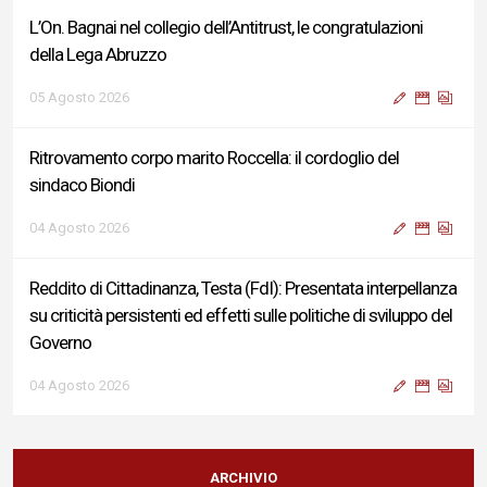
L’On. Bagnai nel collegio dell’Antitrust, le congratulazioni
della Lega Abruzzo
05 Agosto 2026
Ritrovamento corpo marito Roccella: il cordoglio del
sindaco Biondi
04 Agosto 2026
Reddito di Cittadinanza, Testa (FdI): Presentata interpellanza
su criticità persistenti ed effetti sulle politiche di sviluppo del
Governo
04 Agosto 2026
Sigismondi, Liris e Testa: “Profondo cordoglio e vicinanza al
Ministro Roccella e alla sua famiglia”
ARCHIVIO