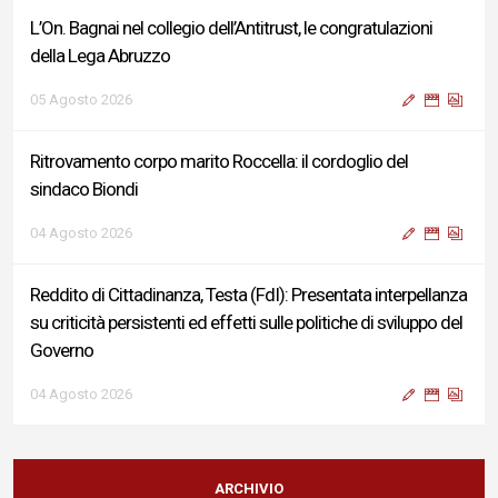
L’On. Bagnai nel collegio dell’Antitrust, le congratulazioni
della Lega Abruzzo
05 Agosto 2026
Ritrovamento corpo marito Roccella: il cordoglio del
sindaco Biondi
04 Agosto 2026
Reddito di Cittadinanza, Testa (FdI): Presentata interpellanza
su criticità persistenti ed effetti sulle politiche di sviluppo del
Governo
04 Agosto 2026
Sigismondi, Liris e Testa: “Profondo cordoglio e vicinanza al
Ministro Roccella e alla sua famiglia”
ARCHIVIO