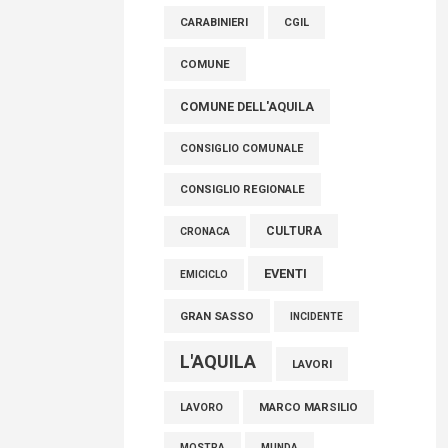
raccoglimento in Consiglio regionale per
CARABINIERI
CGIL
onorare il sacrificio dei nostri connazionali
tra cui molti abruzzesi"
COMUNE
06 Agosto 2026
COMUNE DELL'AQUILA
CONSIGLIO COMUNALE
CONSIGLIO REGIONALE
CULTURA
CRONACA
EVENTI
EMICICLO
GRAN SASSO
INCIDENTE
L'AQUILA
LAVORI
MARCO MARSILIO
LAVORO
MOSTRA
MUNDA