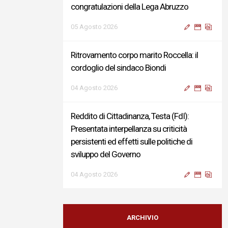
congratulazioni della Lega Abruzzo
05 Agosto 2026
Ritrovamento corpo marito Roccella: il
cordoglio del sindaco Biondi
04 Agosto 2026
Reddito di Cittadinanza, Testa (FdI):
Presentata interpellanza su criticità
persistenti ed effetti sulle politiche di
sviluppo del Governo
04 Agosto 2026
Sigismondi, Liris e Testa: “Profondo
cordoglio e vicinanza al Ministro Roccella e
ARCHIVIO