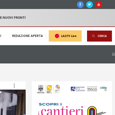
 E NUOVI FRONTI
I
REDAZIONE APERTA
LAQTV Live
CERCA