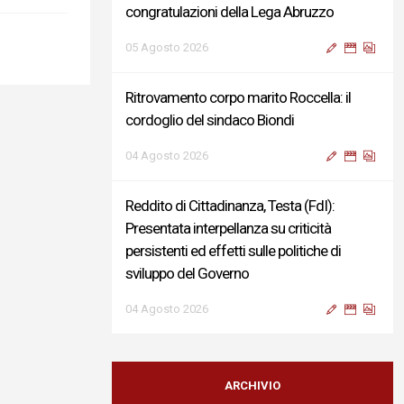
congratulazioni della Lega Abruzzo
05 Agosto 2026
Ritrovamento corpo marito Roccella: il
cordoglio del sindaco Biondi
04 Agosto 2026
Reddito di Cittadinanza, Testa (FdI):
Presentata interpellanza su criticità
persistenti ed effetti sulle politiche di
sviluppo del Governo
04 Agosto 2026
Sigismondi, Liris e Testa: “Profondo
cordoglio e vicinanza al Ministro Roccella e
ARCHIVIO