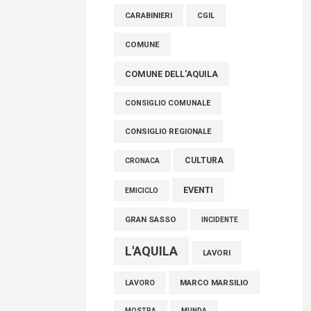
raccoglimento in Consiglio regionale per
CARABINIERI
CGIL
onorare il sacrificio dei nostri connazionali
tra cui molti abruzzesi"
COMUNE
06 Agosto 2026
COMUNE DELL'AQUILA
CONSIGLIO COMUNALE
CONSIGLIO REGIONALE
CULTURA
CRONACA
EVENTI
EMICICLO
GRAN SASSO
INCIDENTE
L'AQUILA
LAVORI
MARCO MARSILIO
LAVORO
MOSTRA
MUNDA