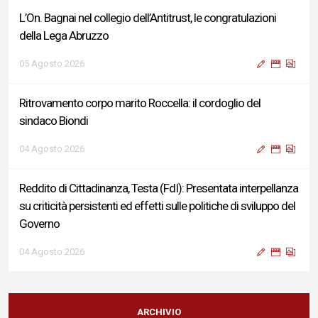
L’On. Bagnai nel collegio dell’Antitrust, le congratulazioni
della Lega Abruzzo
05 Agosto 2026
Ritrovamento corpo marito Roccella: il cordoglio del
sindaco Biondi
04 Agosto 2026
Reddito di Cittadinanza, Testa (FdI): Presentata interpellanza
su criticità persistenti ed effetti sulle politiche di sviluppo del
Governo
04 Agosto 2026
Sigismondi, Liris e Testa: “Profondo cordoglio e vicinanza al
Ministro Roccella e alla sua famiglia”
ARCHIVIO