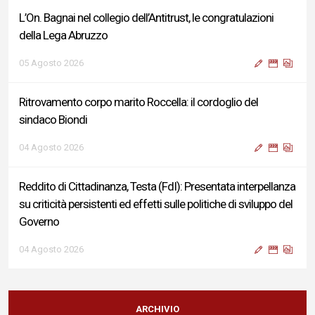
L’On. Bagnai nel collegio dell’Antitrust, le congratulazioni
della Lega Abruzzo
05 Agosto 2026
Ritrovamento corpo marito Roccella: il cordoglio del
sindaco Biondi
04 Agosto 2026
Reddito di Cittadinanza, Testa (FdI): Presentata interpellanza
su criticità persistenti ed effetti sulle politiche di sviluppo del
Governo
04 Agosto 2026
Sigismondi, Liris e Testa: “Profondo cordoglio e vicinanza al
Ministro Roccella e alla sua famiglia”
ARCHIVIO