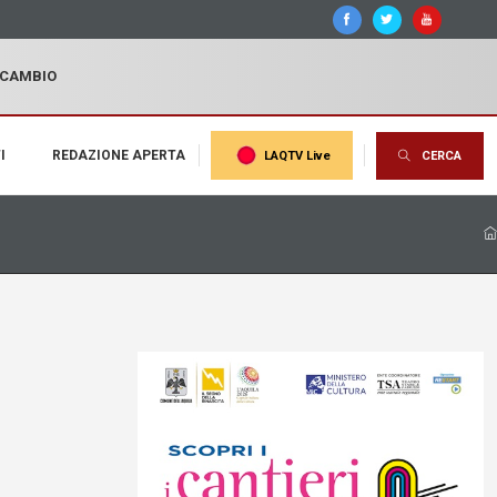
I CAMBIO
I
REDAZIONE APERTA
LAQTV Live
CERCA