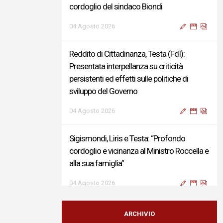
cordoglio del sindaco Biondi
04 Agosto 2026
Reddito di Cittadinanza, Testa (FdI):
Presentata interpellanza su criticità
persistenti ed effetti sulle politiche di
sviluppo del Governo
04 Agosto 2026
Sigismondi, Liris e Testa: “Profondo
cordoglio e vicinanza al Ministro Roccella e
alla sua famiglia”
04 Agosto 2026
Terminal bus "Lorenzo Natali": modifiche