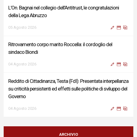
L’On. Bagnai nel collegio dell’Antitrust, le congratulazioni
della Lega Abruzzo
05 Agosto 2026
Ritrovamento corpo marito Roccella: il cordoglio del
sindaco Biondi
04 Agosto 2026
Reddito di Cittadinanza, Testa (FdI): Presentata interpellanza
su criticità persistenti ed effetti sulle politiche di sviluppo del
Governo
04 Agosto 2026
Sigismondi, Liris e Testa: “Profondo cordoglio e vicinanza al
Ministro Roccella e alla sua famiglia”
ARCHIVIO