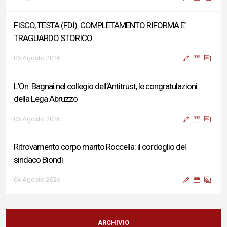
FISCO, TESTA (FDI): COMPLETAMENTO RIFORMA E’
TRAGUARDO STORICO
05 Agosto 2026
L’On. Bagnai nel collegio dell’Antitrust, le congratulazioni
della Lega Abruzzo
05 Agosto 2026
Ritrovamento corpo marito Roccella: il cordoglio del
sindaco Biondi
04 Agosto 2026
Reddito di Cittadinanza, Testa (FdI): Presentata interpellanza
su criticità persistenti ed effetti sulle politiche di sviluppo del
ARCHIVIO