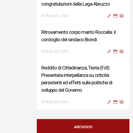
congratulazioni della Lega Abruzzo
05 Agosto 2026
Ritrovamento corpo marito Roccella: il
cordoglio del sindaco Biondi
04 Agosto 2026
Reddito di Cittadinanza, Testa (FdI):
Presentata interpellanza su criticità
persistenti ed effetti sulle politiche di
sviluppo del Governo
04 Agosto 2026
Sigismondi, Liris e Testa: “Profondo
cordoglio e vicinanza al Ministro Roccella e
ARCHIVIO