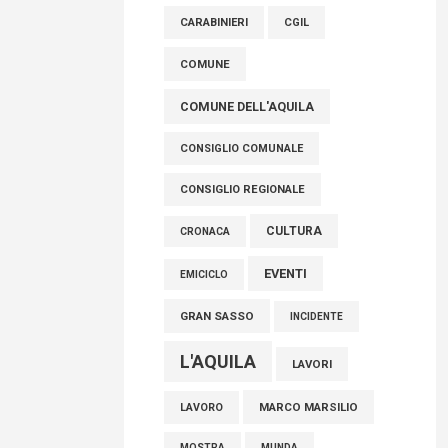
raccoglimento in Consiglio regionale per
CARABINIERI
CGIL
onorare il sacrificio dei nostri connazionali
tra cui molti abruzzesi"
COMUNE
06 Agosto 2026
COMUNE DELL'AQUILA
CONSIGLIO COMUNALE
CONSIGLIO REGIONALE
CULTURA
CRONACA
EVENTI
EMICICLO
GRAN SASSO
INCIDENTE
L'AQUILA
LAVORI
MARCO MARSILIO
LAVORO
MOSTRA
MUNDA