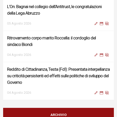
L’On. Bagnai nel collegio dell’Antitrust, le congratulazioni
della Lega Abruzzo
05 Agosto 2026
Ritrovamento corpo marito Roccella: il cordoglio del
sindaco Biondi
04 Agosto 2026
Reddito di Cittadinanza, Testa (FdI): Presentata interpellanza
su criticità persistenti ed effetti sulle politiche di sviluppo del
Governo
04 Agosto 2026
Sigismondi, Liris e Testa: “Profondo cordoglio e vicinanza al
Ministro Roccella e alla sua famiglia”
ARCHIVIO