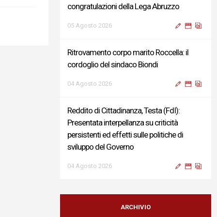
congratulazioni della Lega Abruzzo
05 Agosto 2026
Ritrovamento corpo marito Roccella: il
cordoglio del sindaco Biondi
04 Agosto 2026
Reddito di Cittadinanza, Testa (FdI):
Presentata interpellanza su criticità
persistenti ed effetti sulle politiche di
sviluppo del Governo
04 Agosto 2026
Sigismondi, Liris e Testa: “Profondo
cordoglio e vicinanza al Ministro Roccella e
ARCHIVIO