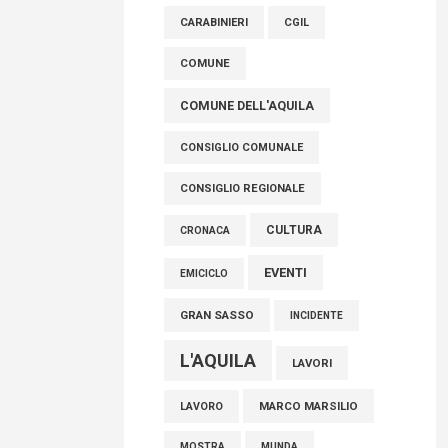
raccoglimento in Consiglio regionale per
CARABINIERI
CGIL
onorare il sacrificio dei nostri connazionali
tra cui molti abruzzesi"
COMUNE
06 Agosto 2026
COMUNE DELL'AQUILA
CONSIGLIO COMUNALE
CONSIGLIO REGIONALE
CULTURA
CRONACA
EVENTI
EMICICLO
GRAN SASSO
INCIDENTE
L'AQUILA
LAVORI
MARCO MARSILIO
LAVORO
MOSTRA
MUNDA