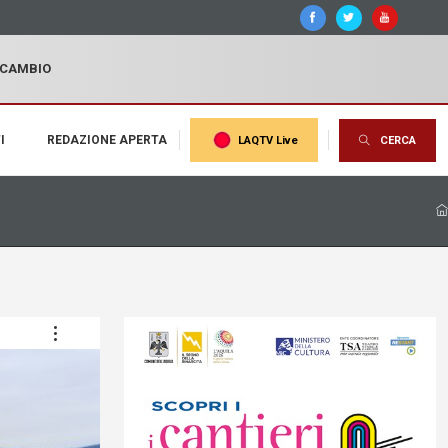
I CAMBIO
I
REDAZIONE APERTA
LAQTV Live
CERCA