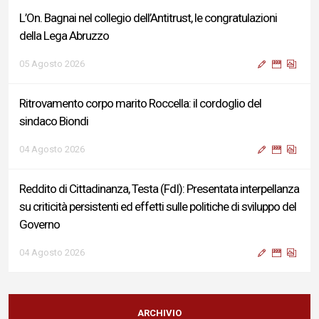
L’On. Bagnai nel collegio dell’Antitrust, le congratulazioni
della Lega Abruzzo
05 Agosto 2026
Ritrovamento corpo marito Roccella: il cordoglio del
sindaco Biondi
04 Agosto 2026
Reddito di Cittadinanza, Testa (FdI): Presentata interpellanza
su criticità persistenti ed effetti sulle politiche di sviluppo del
Governo
04 Agosto 2026
Sigismondi, Liris e Testa: “Profondo cordoglio e vicinanza al
Ministro Roccella e alla sua famiglia”
ARCHIVIO