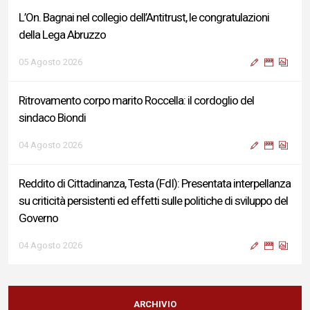
L’On. Bagnai nel collegio dell’Antitrust, le congratulazioni
della Lega Abruzzo
05 Agosto 2026
Ritrovamento corpo marito Roccella: il cordoglio del
sindaco Biondi
04 Agosto 2026
Reddito di Cittadinanza, Testa (FdI): Presentata interpellanza
su criticità persistenti ed effetti sulle politiche di sviluppo del
Governo
04 Agosto 2026
Sigismondi, Liris e Testa: “Profondo cordoglio e vicinanza al
Ministro Roccella e alla sua famiglia”
ARCHIVIO