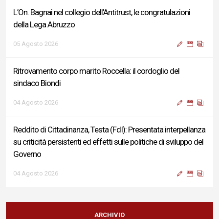
L’On. Bagnai nel collegio dell’Antitrust, le congratulazioni
della Lega Abruzzo
05 Agosto 2026
Ritrovamento corpo marito Roccella: il cordoglio del
sindaco Biondi
04 Agosto 2026
Reddito di Cittadinanza, Testa (FdI): Presentata interpellanza
su criticità persistenti ed effetti sulle politiche di sviluppo del
Governo
04 Agosto 2026
Sigismondi, Liris e Testa: “Profondo cordoglio e vicinanza al
Ministro Roccella e alla sua famiglia”
ARCHIVIO