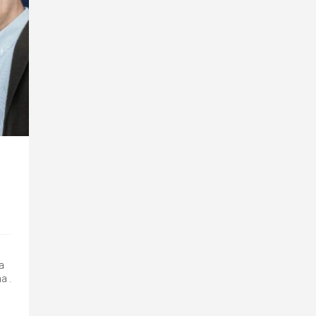
a
a .