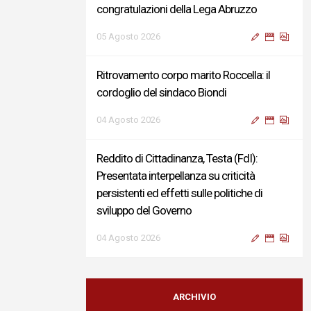
congratulazioni della Lega Abruzzo
05 Agosto 2026
Ritrovamento corpo marito Roccella: il
cordoglio del sindaco Biondi
04 Agosto 2026
Reddito di Cittadinanza, Testa (FdI):
Presentata interpellanza su criticità
persistenti ed effetti sulle politiche di
sviluppo del Governo
04 Agosto 2026
Sigismondi, Liris e Testa: “Profondo
cordoglio e vicinanza al Ministro Roccella e
ARCHIVIO