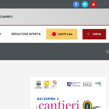
I CAMBIO
I
REDAZIONE APERTA
LAQTV Live
CERCA