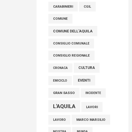
raccoglimento in Consiglio regionale per
CARABINIERI
CGIL
onorare il sacrificio dei nostri connazionali
tra cui molti abruzzesi"
COMUNE
06 Agosto 2026
COMUNE DELL'AQUILA
CONSIGLIO COMUNALE
CONSIGLIO REGIONALE
CULTURA
CRONACA
EVENTI
EMICICLO
GRAN SASSO
INCIDENTE
L'AQUILA
LAVORI
MARCO MARSILIO
LAVORO
MOSTRA
MUNDA