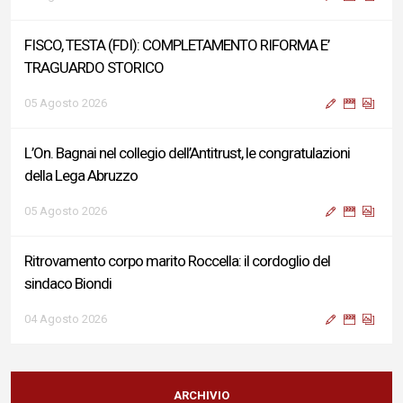
FISCO, TESTA (FDI): COMPLETAMENTO RIFORMA E’
TRAGUARDO STORICO
05 Agosto 2026
L’On. Bagnai nel collegio dell’Antitrust, le congratulazioni
della Lega Abruzzo
05 Agosto 2026
Ritrovamento corpo marito Roccella: il cordoglio del
sindaco Biondi
04 Agosto 2026
Reddito di Cittadinanza, Testa (FdI): Presentata interpellanza
su criticità persistenti ed effetti sulle politiche di sviluppo del
ARCHIVIO