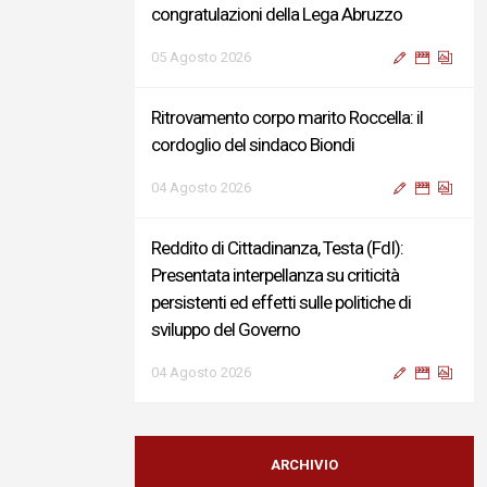
congratulazioni della Lega Abruzzo
05 Agosto 2026
Ritrovamento corpo marito Roccella: il
cordoglio del sindaco Biondi
04 Agosto 2026
Reddito di Cittadinanza, Testa (FdI):
Presentata interpellanza su criticità
persistenti ed effetti sulle politiche di
sviluppo del Governo
04 Agosto 2026
Sigismondi, Liris e Testa: “Profondo
cordoglio e vicinanza al Ministro Roccella e
ARCHIVIO