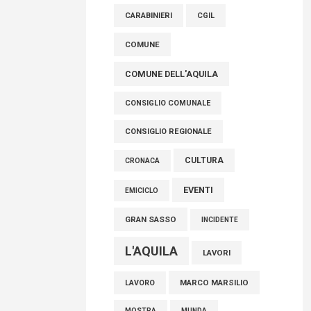
raccoglimento in Consiglio regionale per
CARABINIERI
CGIL
onorare il sacrificio dei nostri connazionali
tra cui molti abruzzesi"
COMUNE
06 Agosto 2026
COMUNE DELL'AQUILA
CONSIGLIO COMUNALE
CONSIGLIO REGIONALE
CULTURA
CRONACA
EVENTI
EMICICLO
GRAN SASSO
INCIDENTE
L'AQUILA
LAVORI
MARCO MARSILIO
LAVORO
MOSTRA
MUNDA