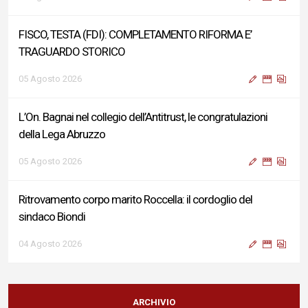
FISCO, TESTA (FDI): COMPLETAMENTO RIFORMA E’
TRAGUARDO STORICO
05 Agosto 2026
L’On. Bagnai nel collegio dell’Antitrust, le congratulazioni
della Lega Abruzzo
05 Agosto 2026
Ritrovamento corpo marito Roccella: il cordoglio del
sindaco Biondi
04 Agosto 2026
Reddito di Cittadinanza, Testa (FdI): Presentata interpellanza
su criticità persistenti ed effetti sulle politiche di sviluppo del
ARCHIVIO