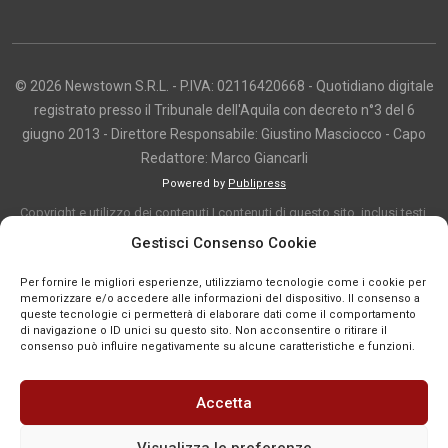
© 2026 Newstown S.R.L. - P.IVA: 02116420668 - Quotidiano digitale
registrato presso il Tribunale dell'Aquila con decreto n°3 del 6
giugno 2013 - Direttore Responsabile: Giustino Masciocco - Capo
Redattore: Marco Giancarli
Powered by
Publipress
Copyright e utilizzo dei contenuti I contenuti di questo sito, inclusi testi,
articoli, immagini, fotografie, video e grafica, sono protetti da copyright e
Gestisci Consenso Cookie
appartengono al titolare del sito o ai rispettivi autori, salvo diversa
Per fornire le migliori esperienze, utilizziamo tecnologie come i cookie per
indicazione. La riproduzione totale o parziale dei contenuti è consentita
memorizzare e/o accedere alle informazioni del dispositivo. Il consenso a
solo previa autorizzazione o citando chiaramente la fonte, con link diretto
queste tecnologie ci permetterà di elaborare dati come il comportamento
di navigazione o ID unici su questo sito. Non acconsentire o ritirare il
alla pagina originale, quando previsto. I contenuti provenienti da terze
consenso può influire negativamente su alcune caratteristiche e funzioni.
parti sono pubblicati a fini informativi e restano di proprietà dei legittimi
titolari dei diritti. Se un contenuto viola diritti d’autore o norme vigenti, è
Accetta
possibile segnalarlo per la verifica e l’eventuale rimozione tramite
comunicazione mail all'indirizzo redazione@news-town.it
Visualizza le preferenze