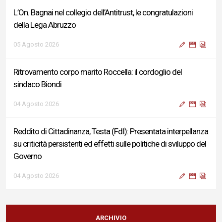
L’On. Bagnai nel collegio dell’Antitrust, le congratulazioni
della Lega Abruzzo
05 Agosto 2026
Ritrovamento corpo marito Roccella: il cordoglio del
sindaco Biondi
04 Agosto 2026
Reddito di Cittadinanza, Testa (FdI): Presentata interpellanza
su criticità persistenti ed effetti sulle politiche di sviluppo del
Governo
04 Agosto 2026
Sigismondi, Liris e Testa: “Profondo cordoglio e vicinanza al
Ministro Roccella e alla sua famiglia”
ARCHIVIO