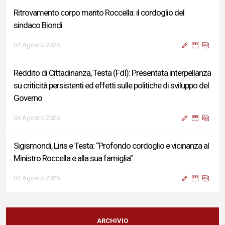
Ritrovamento corpo marito Roccella: il cordoglio del
sindaco Biondi
04 Agosto 2026
Reddito di Cittadinanza, Testa (FdI): Presentata interpellanza
su criticità persistenti ed effetti sulle politiche di sviluppo del
Governo
04 Agosto 2026
Sigismondi, Liris e Testa: “Profondo cordoglio e vicinanza al
Ministro Roccella e alla sua famiglia”
04 Agosto 2026
Terminal bus "Lorenzo Natali": modifiche temporanee alla
viabilità per il completamento dei lavori di riqualificazione
ARCHIVIO