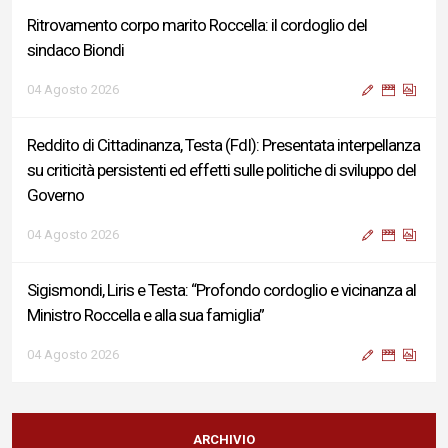
Ritrovamento corpo marito Roccella: il cordoglio del
sindaco Biondi
04 Agosto 2026
Reddito di Cittadinanza, Testa (FdI): Presentata interpellanza
su criticità persistenti ed effetti sulle politiche di sviluppo del
Governo
04 Agosto 2026
Sigismondi, Liris e Testa: “Profondo cordoglio e vicinanza al
Ministro Roccella e alla sua famiglia”
04 Agosto 2026
Terminal bus "Lorenzo Natali": modifiche temporanee alla
viabilità per il completamento dei lavori di riqualificazione
ARCHIVIO