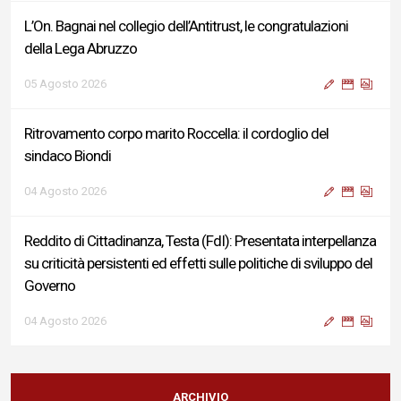
L’On. Bagnai nel collegio dell’Antitrust, le congratulazioni
della Lega Abruzzo
05 Agosto 2026
Ritrovamento corpo marito Roccella: il cordoglio del
sindaco Biondi
04 Agosto 2026
Reddito di Cittadinanza, Testa (FdI): Presentata interpellanza
su criticità persistenti ed effetti sulle politiche di sviluppo del
Governo
04 Agosto 2026
Sigismondi, Liris e Testa: “Profondo cordoglio e vicinanza al
Ministro Roccella e alla sua famiglia”
ARCHIVIO