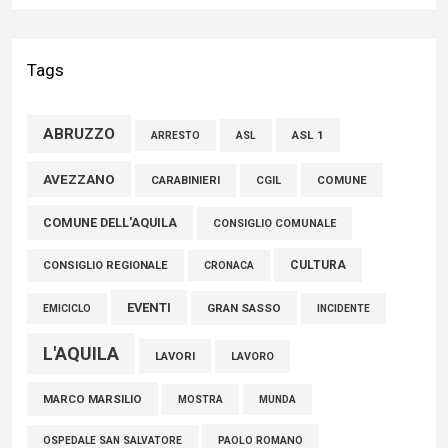
02 Agosto 2026
Bilancio Comune dell’Aquila, Cappetti (FI): “Bilanci in ordine e
Tags
conti solidi che consentono di effettuare nuovi interventi di
crescita del territorio”
ABRUZZO
ASL 1
ASL
ARRESTO
01 Agosto 2026
AVEZZANO
COMUNE
CARABINIERI
CGIL
FISCO, TESTA (FDI): COMPLETAMENTO RIFORMA E’
COMUNE DELL'AQUILA
TRAGUARDO STORICO
CONSIGLIO COMUNALE
05 Agosto 2026
CULTURA
CONSIGLIO REGIONALE
CRONACA
EVENTI
GRAN SASSO
EMICICLO
INCIDENTE
L'AQUILA
LAVORI
LAVORO
MARCO MARSILIO
MOSTRA
MUNDA
PAOLO ROMANO
OSPEDALE SAN SALVATORE