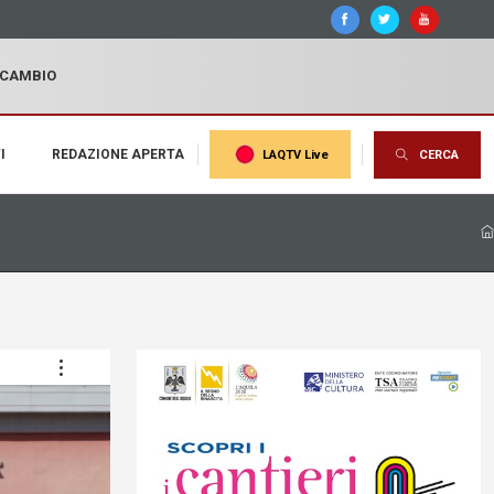
I CAMBIO
I
REDAZIONE APERTA
LAQTV Live
CERCA