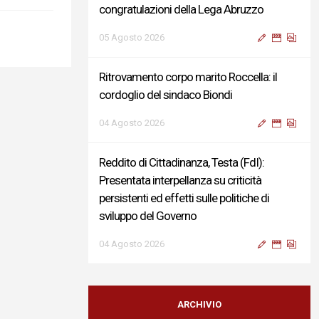
congratulazioni della Lega Abruzzo
05 Agosto 2026
Ritrovamento corpo marito Roccella: il
cordoglio del sindaco Biondi
04 Agosto 2026
Reddito di Cittadinanza, Testa (FdI):
Presentata interpellanza su criticità
persistenti ed effetti sulle politiche di
sviluppo del Governo
04 Agosto 2026
Sigismondi, Liris e Testa: “Profondo
cordoglio e vicinanza al Ministro Roccella e
ARCHIVIO