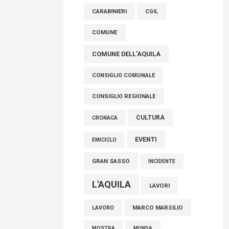
raccoglimento in Consiglio regionale per
CARABINIERI
CGIL
onorare il sacrificio dei nostri connazionali
tra cui molti abruzzesi"
COMUNE
06 Agosto 2026
COMUNE DELL'AQUILA
CONSIGLIO COMUNALE
CONSIGLIO REGIONALE
CULTURA
CRONACA
EVENTI
EMICICLO
GRAN SASSO
INCIDENTE
L'AQUILA
LAVORI
MARCO MARSILIO
LAVORO
MOSTRA
MUNDA