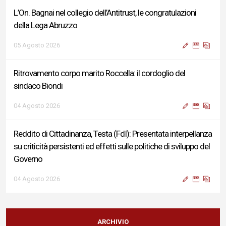
L’On. Bagnai nel collegio dell’Antitrust, le congratulazioni
della Lega Abruzzo
05 Agosto 2026
Ritrovamento corpo marito Roccella: il cordoglio del
sindaco Biondi
04 Agosto 2026
Reddito di Cittadinanza, Testa (FdI): Presentata interpellanza
su criticità persistenti ed effetti sulle politiche di sviluppo del
Governo
04 Agosto 2026
Sigismondi, Liris e Testa: “Profondo cordoglio e vicinanza al
Ministro Roccella e alla sua famiglia”
ARCHIVIO