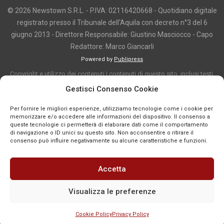
© 2026 Newstown S.R.L. - P.IVA: 02116420668 - Quotidiano digitale
registrato presso il Tribunale dell'Aquila con decreto n°3 del 6
giugno 2013 - Direttore Responsabile: Giustino Masciocco - Capo
Redattore: Marco Giancarli
Powered by
Publipress
Copyright e utilizzo dei contenuti I contenuti di questo sito, inclusi testi,
articoli, immagini, fotografie, video e grafica, sono protetti da copyright e
Gestisci Consenso Cookie
appartengono al titolare del sito o ai rispettivi autori, salvo diversa
Per fornire le migliori esperienze, utilizziamo tecnologie come i cookie per
indicazione. La riproduzione totale o parziale dei contenuti è consentita
memorizzare e/o accedere alle informazioni del dispositivo. Il consenso a
solo previa autorizzazione o citando chiaramente la fonte, con link diretto
queste tecnologie ci permetterà di elaborare dati come il comportamento
di navigazione o ID unici su questo sito. Non acconsentire o ritirare il
alla pagina originale, quando previsto. I contenuti provenienti da terze
consenso può influire negativamente su alcune caratteristiche e funzioni.
parti sono pubblicati a fini informativi e restano di proprietà dei legittimi
titolari dei diritti. Se un contenuto viola diritti d’autore o norme vigenti, è
Accetta
possibile segnalarlo per la verifica e l’eventuale rimozione tramite
comunicazione mail all'indirizzo redazione@news-town.it
Visualizza le preferenze
Cookie Policy
Privacy Policy
SEGNALA