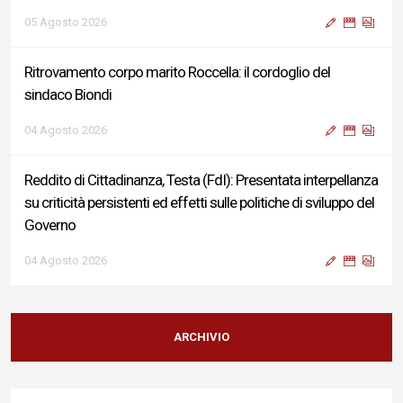
05 Agosto 2026
Ritrovamento corpo marito Roccella: il cordoglio del
sindaco Biondi
04 Agosto 2026
Reddito di Cittadinanza, Testa (FdI): Presentata interpellanza
su criticità persistenti ed effetti sulle politiche di sviluppo del
Governo
04 Agosto 2026
Sigismondi, Liris e Testa: “Profondo cordoglio e vicinanza al
Ministro Roccella e alla sua famiglia”
ARCHIVIO
04 Agosto 2026