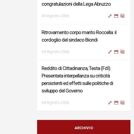
congratulazioni della Lega Abruzzo
05 Agosto 2026
Ritrovamento corpo marito Roccella: il
cordoglio del sindaco Biondi
04 Agosto 2026
Reddito di Cittadinanza, Testa (FdI):
Presentata interpellanza su criticità
persistenti ed effetti sulle politiche di
sviluppo del Governo
04 Agosto 2026
Sigismondi, Liris e Testa: “Profondo
cordoglio e vicinanza al Ministro Roccella e
ARCHIVIO