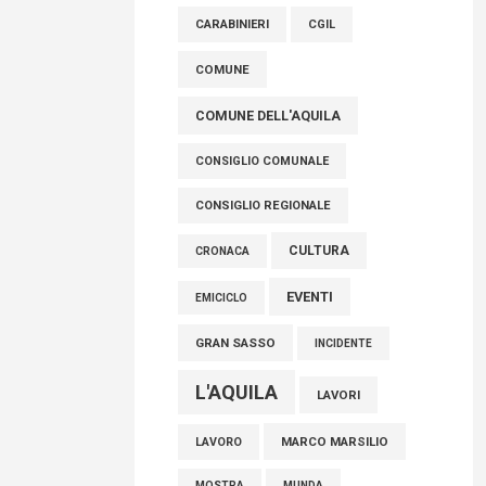
raccoglimento in Consiglio regionale per
CARABINIERI
CGIL
onorare il sacrificio dei nostri connazionali
tra cui molti abruzzesi"
COMUNE
06 Agosto 2026
COMUNE DELL'AQUILA
CONSIGLIO COMUNALE
CONSIGLIO REGIONALE
CULTURA
CRONACA
EVENTI
EMICICLO
GRAN SASSO
INCIDENTE
L'AQUILA
LAVORI
MARCO MARSILIO
LAVORO
MOSTRA
MUNDA