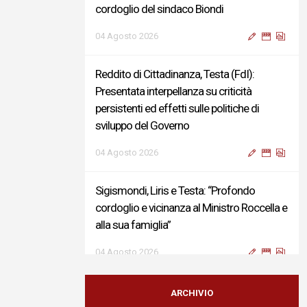
cordoglio del sindaco Biondi
04 Agosto 2026
Reddito di Cittadinanza, Testa (FdI):
Presentata interpellanza su criticità
persistenti ed effetti sulle politiche di
sviluppo del Governo
04 Agosto 2026
Sigismondi, Liris e Testa: “Profondo
cordoglio e vicinanza al Ministro Roccella e
alla sua famiglia”
04 Agosto 2026
Terminal bus "Lorenzo Natali": modifiche