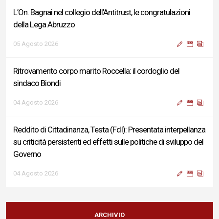
L’On. Bagnai nel collegio dell’Antitrust, le congratulazioni
della Lega Abruzzo
05 Agosto 2026
Ritrovamento corpo marito Roccella: il cordoglio del
sindaco Biondi
04 Agosto 2026
Reddito di Cittadinanza, Testa (FdI): Presentata interpellanza
su criticità persistenti ed effetti sulle politiche di sviluppo del
Governo
04 Agosto 2026
Sigismondi, Liris e Testa: “Profondo cordoglio e vicinanza al
Ministro Roccella e alla sua famiglia”
ARCHIVIO