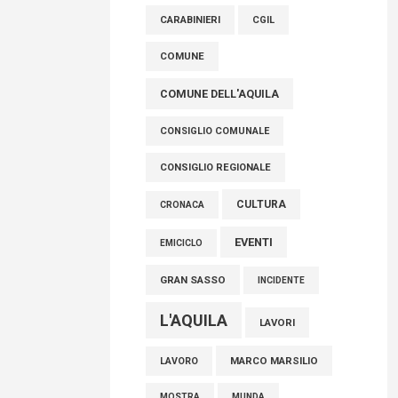
raccoglimento in Consiglio regionale per
CARABINIERI
CGIL
onorare il sacrificio dei nostri connazionali
tra cui molti abruzzesi"
COMUNE
06 Agosto 2026
COMUNE DELL'AQUILA
CONSIGLIO COMUNALE
CONSIGLIO REGIONALE
CULTURA
CRONACA
EVENTI
EMICICLO
GRAN SASSO
INCIDENTE
L'AQUILA
LAVORI
MARCO MARSILIO
LAVORO
MOSTRA
MUNDA