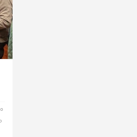
to
io