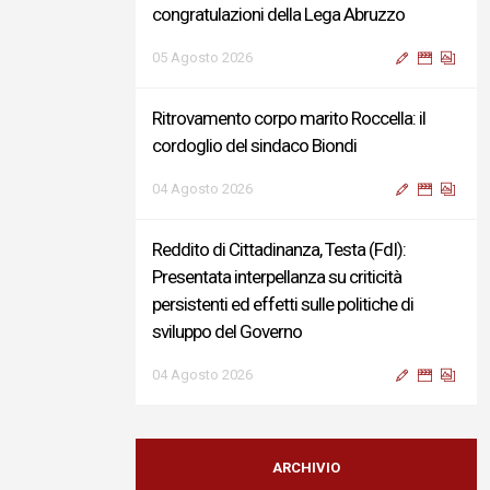
congratulazioni della Lega Abruzzo
05 Agosto 2026
Ritrovamento corpo marito Roccella: il
cordoglio del sindaco Biondi
04 Agosto 2026
Reddito di Cittadinanza, Testa (FdI):
Presentata interpellanza su criticità
persistenti ed effetti sulle politiche di
sviluppo del Governo
04 Agosto 2026
Sigismondi, Liris e Testa: “Profondo
cordoglio e vicinanza al Ministro Roccella e
ARCHIVIO