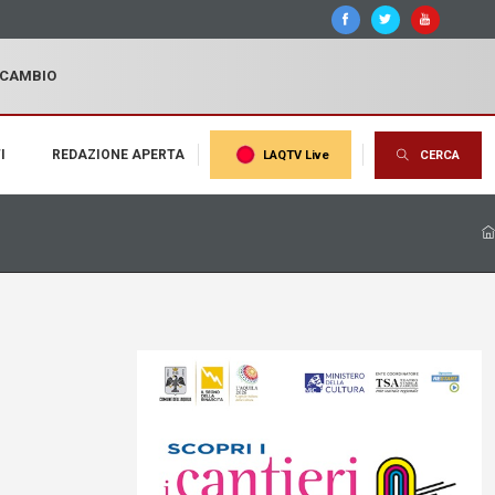
I CAMBIO
I
REDAZIONE APERTA
LAQTV Live
CERCA