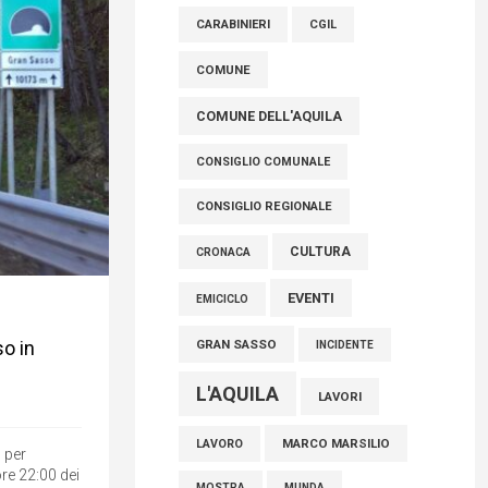
raccoglimento in Consiglio regionale per
CARABINIERI
CGIL
onorare il sacrificio dei nostri connazionali
tra cui molti abruzzesi"
COMUNE
06 Agosto 2026
COMUNE DELL'AQUILA
CONSIGLIO COMUNALE
CONSIGLIO REGIONALE
CULTURA
CRONACA
EVENTI
EMICICLO
o in
GRAN SASSO
INCIDENTE
L'AQUILA
LAVORI
MARCO MARSILIO
LAVORO
 per
re 22:00 dei
MOSTRA
MUNDA