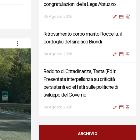
congratulazioni della Lega Abruzzo
05 Agosto 2026
Ritrovamento corpo marito Roccella: il
cordoglio del sindaco Biondi
04 Agosto 2026
Reddito di Cittadinanza, Testa (FdI):
Presentata interpellanza su criticità
persistenti ed effetti sulle politiche di
sviluppo del Governo
04 Agosto 2026
Sigismondi, Liris e Testa: “Profondo
cordoglio e vicinanza al Ministro Roccella e
ARCHIVIO