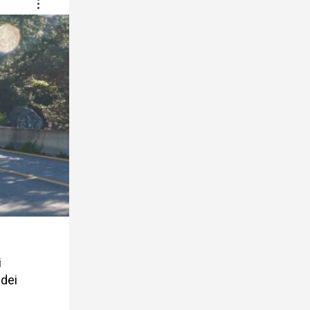
i
 dei