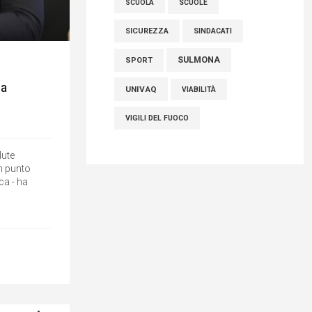
SCUOLE
SCUOLA
SICUREZZA
SINDACATI
SULMONA
SPORT
ua
UNIVAQ
VIABILITÀ
VIGILI DEL FUOCO
lute
n punto
ca - ha