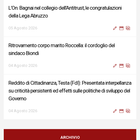
L’On. Bagnai nel collegio dell’Antitrust, le congratulazioni
della Lega Abruzzo
05 Agosto 2026
Ritrovamento corpo marito Roccella: il cordoglio del
sindaco Biondi
04 Agosto 2026
Reddito di Cittadinanza, Testa (FdI): Presentata interpellanza
su criticità persistenti ed effetti sulle politiche di sviluppo del
Governo
04 Agosto 2026
Sigismondi, Liris e Testa: “Profondo cordoglio e vicinanza al
Ministro Roccella e alla sua famiglia”
ARCHIVIO